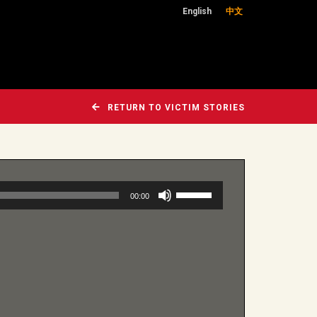
English
中文
RETURN TO VICTIM STORIES
使
00:00
用
向
上/
向
下
鍵
以