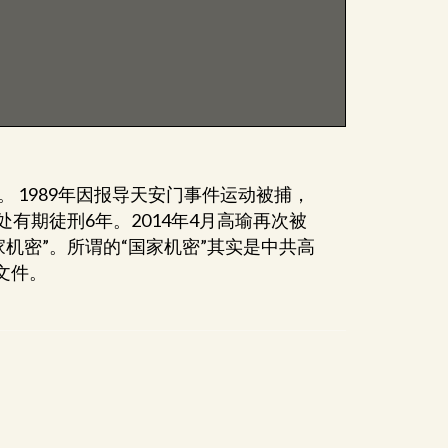
提
高
或
降
低
音
量。
。 1989年因报导天安门事件运动被捕，
处有期徒刑6年。2014年4月高瑜再次被
家机密”。所谓的“国家机密”其实是中共高
文件。