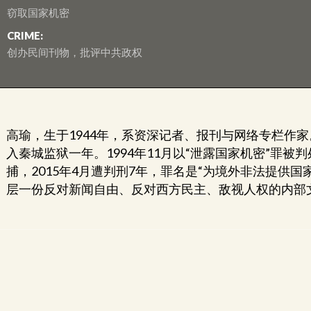
窃取国家机密
CRIME:
创办民间刊物，批评中共政权
高瑜，生于1944年，系资深记者、报刊与网络专栏作家
入秦城监狱一年。1994年11月以“泄露国家机密”罪被判
捕，2015年4月遭判刑7年，罪名是“为境外非法提供国
层一份反对新闻自由、反对西方民主、敌视人权的内部