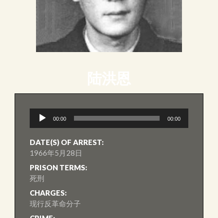
陆洪恩
音
00:00
00:00
訊
播
放
DATE(S) OF ARREST:
器
1966年5月28日
PRISON TERMS:
死刑
CHARGES:
现行反革命分子