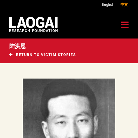
English
中文
陆洪恩
RETURN TO VICTIM STORIES