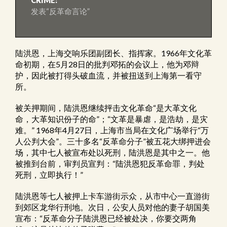
CRIME:
发表“反革命言论”
陆洪恩，上海交响乐团副团长、指挥家。1966年文化革
命初期，在5月28日的批判邓拓的会议上，他为邓辩
护，因此被打得头破血流，并被扭送到上海第一看守
所。
被关押期间，陆洪恩继续抨击文化革命“是大革文化
命，大革知识份子的命”；“文革是暴虐，是浩劫，是灾
难。” 1968年4月27日，上海市当局在文化广场举行“万
人公判大会”。三十多名“反革命分子”被五花大绑押进会
场，其中七人被宣布处以死刑，陆洪恩是其中之一。他
被推到台前，审判员宣判：“陆洪恩犯反革命罪，判处
死刑，立即执行！”
陆洪恩等七人被押上卡车游街示众，从市中心一直游街
到郊区龙华行刑地。次日，公安人员对他的妻子胡国美
宣布：“反革命分子陆洪恩已经被处决，你要交两角