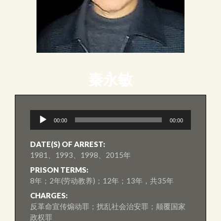
秦永敏
音
00:00
00:00
訊
播
放
DATE(S) OF ARREST:
器
1981、1993、1998、2015年
PRISON TERMS:
8年；2年(劳动教养)；12年；13年，共35年
CHARGES:
反革命宣传煽动罪；扰乱社会治安罪；颠覆国家
政权罪