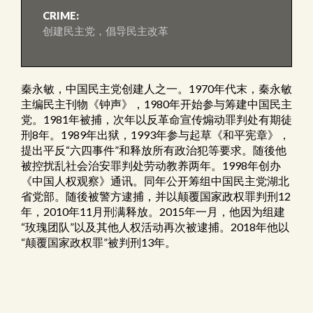
CRIME:
创建民主党，倡导民主改革
秦永敏，中国民主党创建人之一。1970年代末，秦永敏
主编民主刊物《钟声》，1980年开始参与筹建中国民主
党。1981年被捕，次年以反革命宣传煽动罪判处有期徒
刑8年。1989年出狱，1993年参与起草《和平宪章》，
提出平反“六四事件”和释放所有政治犯等要求。随後他
被控扰乱社会治安罪判处劳动教养两年。1998年创办
《中国人权观察》通讯。同年公开筹组中国民主党湖北
省党部。随後被警方逮捕，并以颠覆国家政权罪判刑12
年，2010年11月刑满释放。2015年一月，他因为组建
“玫瑰团队”以及其他人权活动再次被逮捕。2018年他以
“颠覆国家政权罪”被判刑13年。