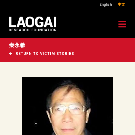
English
中文
秦永敏
RETURN TO VICTIM STORIES