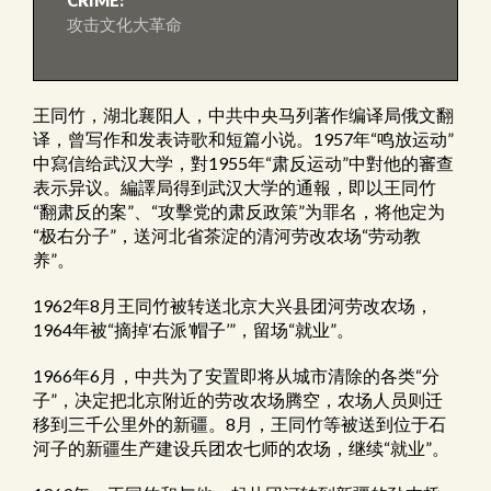
CRIME:
攻击文化大革命
王同竹，湖北襄阳人，中共中央马列著作编译局俄文翻
译，曾写作和发表诗歌和短篇小说。1957年“鸣放运动”
中寫信给武汉大学，對1955年“肃反运动”中對他的審查
表示异议。編譯局得到武汉大学的通報，即以王同竹
“翻肃反的案”、“攻擊党的肃反政策”为罪名，将他定为
“极右分子”，送河北省茶淀的清河劳改农场“劳动教
养”。
1962年8月王同竹被转送北京大兴县团河劳改农场，
1964年被“摘掉‘右派’帽子’”，留场“就业”。
1966年6月，中共为了安置即将从城市清除的各类“分
子”，决定把北京附近的劳改农场腾空，农场人员则迁
移到三千公里外的新疆。8月，王同竹等被送到位于石
河子的新疆生产建设兵团农七师的农场，继续“就业”。