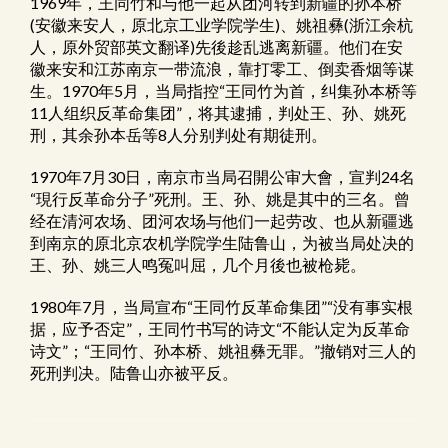
1969年，王同竹和与他一起从团河转到新疆的孙本桥
(安徽来安人，原北京工业学院学生)、姚祖彝(浙江余杭
人，原外贸部英文翻译)先後趁乱逃离新疆。他们在安
徽来安和江苏南京一带流浪，靠打零工、倒卖香烟等谋
生。1970年5月，当局指控“王同竹为首，纠集孙本桥等
11人组织反革命集团”，将其逮捕，判处王、孙、姚死
刑，其余孙本岳等8人分别判处有期徒刑。
1970年7月30日，南京市当局召開公审大會，宣判24名
“現行反革命分子”死刑。王、孙、姚是其中的三名。曾
经在清河农场、团河农场与他们一起劳改、也从新疆逃
到南京的原北京农机学院学生陆鲁山，为被当局处决的
王、孙、姚三人鸣冤叫屈，几个月後也被枪毙。
1980年7月，当局宣布“王同竹反革命集团”“没有事实根
据，应予否定”，王同竹书写的诗文“不能认定为反革命
诗文”；“王同竹、孙本桥、姚祖彝无罪。”撤销对三人的
死刑判决。陆鲁山亦被平反。