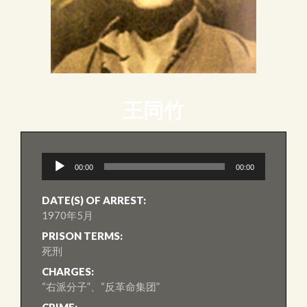
王同竹
音
00:00
00:00
訊
播
放
DATE(S) OF ARREST:
器
1970年5月
PRISON TERMS:
死刑
CHARGES:
“右派分子”、“反革命集团”