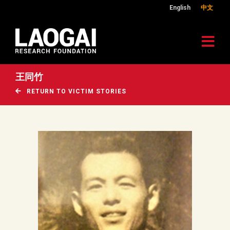
English
中文
王同竹
RETURN TO VICTIM STORIES