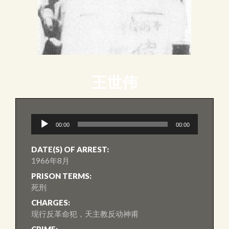
王世伟
音
00:00
00:00
訊
播
放
DATE(S) OF ARREST:
器
1966年8月
PRISON TERMS:
死刑
CHARGES:
现行反革命犯，天主教反动神甫