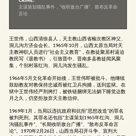
CRIME:
主谋策划骚乱事件，“收听敌台广播”、散布反革命
言论
王世伟，山西清徐县人，天主教山西省榆次教区神父、
洞儿沟方济会会长。1965年10月，山西太原当局对天
主教神职人员进行“社会主义教育”，在教徒聚居村逼迫
教民写《退教书》，引致晋中、晋南多县教徒闻风聚
集，个别村落红沟、洞儿沟发生骚乱。
1966年5月文化革命开始後，王世伟即被批斗。他继续
鼓励教友对教保持忠诚而被红卫兵拘捕，送到监狱。在
狱中王世伟经严刑拷打，被铁链捆绑无法躺下睡觉达数
月之久，仍坚拒放弃天主教信仰。
1969年1月，当局以违抗政府和抗拒“思想改造”的罪名
被判死刑。其罪名还包括“主谋策划1965年红沟、洞儿
沟骚乱事件”、“长期收听敌台广播”、“散布反革命言
论”。1970年2月26日，山西当局召开斗争、宣判大