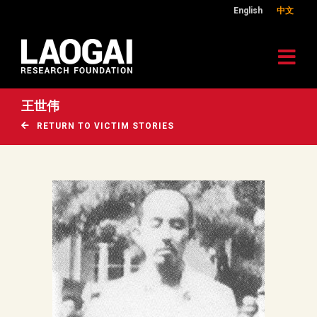
English
中文
王世伟
RETURN TO VICTIM STORIES