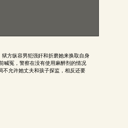
提
高
或
降
低
音
量。
。狱方纵容男犯强奸和折磨她来换取自身
刑前喊冤，警察在没有使用麻醉剂的情况
局不允许她丈夫和孩子探监，相反还要