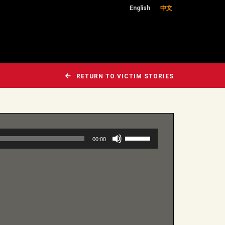
English
中文
RETURN TO VICTIM STORIES
使
00:00
用
向
上/
向
下
鍵
以