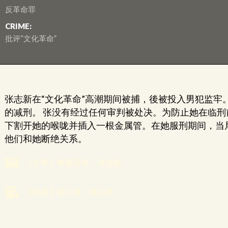
反革命罪
CRIME:
批评“文化革命”
张志新在“文化革命”高潮期间被捕，後被投入男犯监牢
的减刑。 张没有经过任何审判被处决。为防止她在临
下割开她的喉咙并插入一根金属管。在她服刑期间，当
他们和她断绝关系。
【文章】维基百科：张志新
【视频】盗火者：张志新