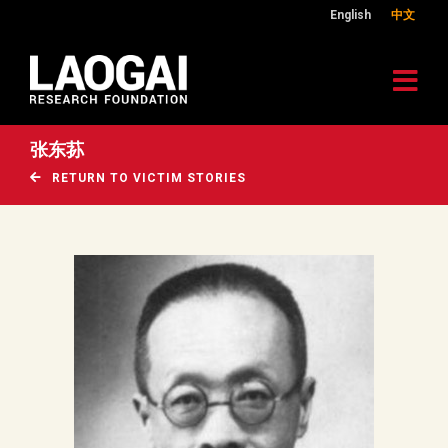
English
中文
张东荪
RETURN TO VICTIM STORIES