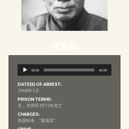
张东荪
音
00:00
00:00
訊
播
放
DATE(S) OF ARREST:
器
1968年1月
PRISON TERMS:
无，关押至1973年死亡
CHARGES:
美国特务、“叛国罪”