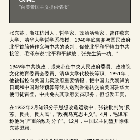
CRIME:
“向美帝国主义提供情报”
张东荪，浙江杭州人，哲学家、政治活动家，曾任燕京
大学、清华大学哲学系教授。1948年底曾参与国民政府
北平首脑傅作义与中共的谈判，促使北平和平轉由中共
接管。毛泽东说“北平和平解放，张先生第一功。”
1949年中共执政，張東荪任中央人民政府委員、政務院
文化教育委員会委員、清华大学代校长等职。1951年，
他被指控向美国出卖政府重要情报，把中国出兵朝鲜的
日期和中国财经预算等经人送到香港转交前美国驻华大
使司徒雷登。中共免去其政府委员职务，但照发工资。
在1952年2月知识分子思想改造运动中，张被批判为“反
苏、反共、反人民”，“敌视马克思主义”。4月，毛泽东
称他为“严重的敌对分子”。12月，中国民主同盟开除张
东荪盟籍。