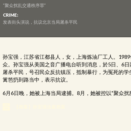
“聚众扰乱交通秩序罪”
CRIME:
发表街头演说，抗议北京当局屠杀平民
孙宝强，江苏省江都县人，女，上海炼油厂工人。198
众。孙宝强从美国之音广播电台听到消息，於5日、6
屠杀平民，号召民众反抗镇压，抵制暴行，为冤死的学
篱笆扔到路当中，表示抗议。
6月6日晚，她被上海当局逮捕。8月，她被控以“聚众
【档案】孙宝强法庭档案