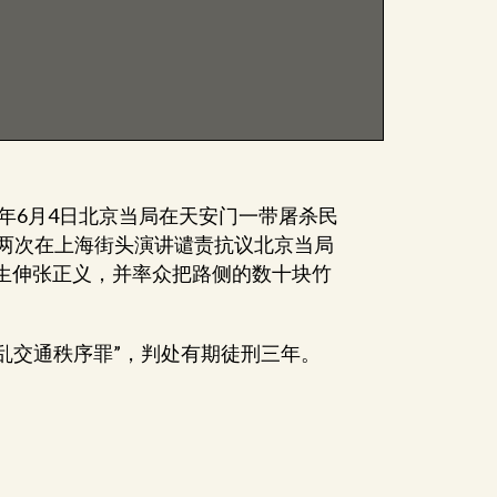
提
高
或
降
低
音
量。
9年6月4日北京当局在天安门一带屠杀民
日两次在上海街头演讲谴责抗议北京当局
生伸张正义，并率众把路侧的数十块竹
扰乱交通秩序罪”，判处有期徒刑三年。