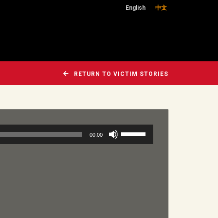
English
中文
RETURN TO VICTIM STORIES
使
00:00
用
向
上/
向
下
鍵
以