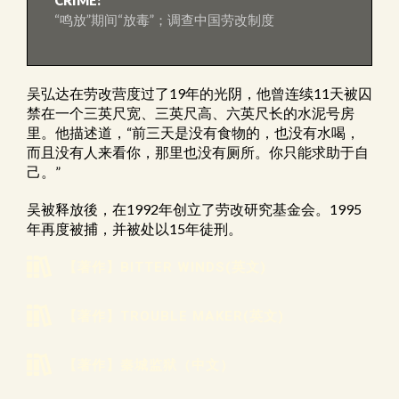
CRIME:
“鸣放”期间“放毒”；调查中国劳改制度
吴弘达在劳改营度过了19年的光阴，他曾连续11天被囚
禁在一个三英尺宽、三英尺高、六英尺长的水泥号房
里。他描述道，“前三天是没有食物的，也没有水喝，
而且没有人来看你，那里也没有厕所。你只能求助于自
己。”
吴被释放後，在1992年创立了劳改研究基金会。1995
年再度被捕，并被处以15年徒刑。
【著作】BITTER WINDS(英文)
【著作】TROUBLE MAKER(英文)
【著作】秦城监狱（中文）