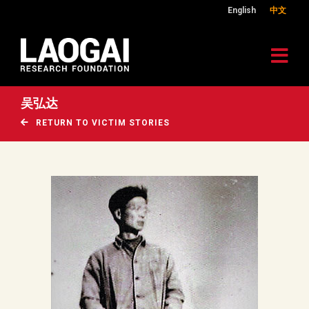
English
中文
吴弘达
RETURN TO VICTIM STORIES