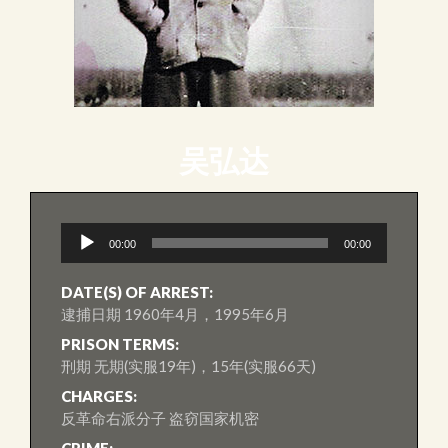
吴弘达
音
00:00
00:00
訊
播
放
DATE(S) OF ARREST:
器
逮捕日期 1960年4月，1995年6月
PRISON TERMS:
刑期 无期(实服19年)，15年(实服66天)
CHARGES:
反革命右派分子 盗窃国家机密