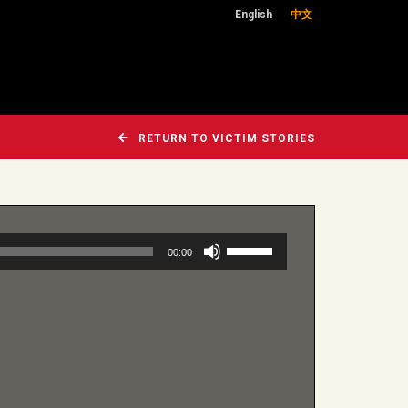
English
中文
RETURN TO VICTIM STORIES
使
00:00
用
向
上/
向
下
鍵
以