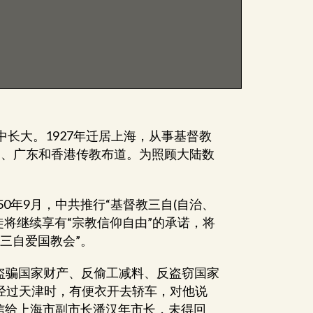
提
高
或
降
低
音
量。
长大。1927年迁居上海，从事基督教
福建、广东和香港传教布道。为照顾大陆数
0年9月，中共推行“基督教三自(自治、
徒将继续享有“宗教信仰自由”的承诺，将
三自爱国教会”。
、反盗骗国家财产、反偷工减料、反盗窃国家
经过天津时，有便衣开去轿车，对他说
信给上海市副市长潘汉年市长，未得回