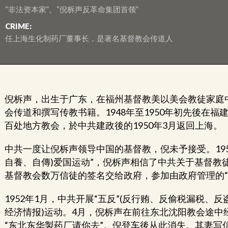
“非法资本家”、“倪柝声反革命集团首领”
CRIME:
任上海生化制药厂董事长，是著名基督教会传道人
倪柝声，出生于广东，在福州基督教美以美会教徒家庭中
会传道和撰写传教书籍。1948年至1950年初先後在
百处地方教会，於中共建政後的1950年3月返回上海。
中共一度让倪柝声领导中国的基督教，倪未予接受。195
自養、自傳)爱国运动”，倪柝声相信了中共关于基督教
基督教会数万信徒的签名交给政府，参加由政府管理的“
1952年1月，中共开展“五反”(反行贿、反偷税漏税
经济情报)运动。4月，倪柝声在前往东北沈阳教会途中
“东北东华製药厂请你去”。倪登车後从此消失。其妻写