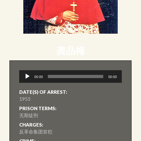
龚品梅
音
00:00
00:00
訊
播
放
DATE(S) OF ARREST:
器
1955
PRISON TERMS:
无期徒刑
CHARGES:
反革命集团首犯