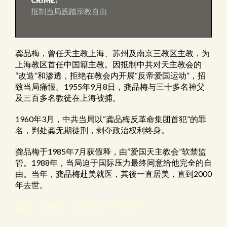
CRIME:
抵制当局践踏宗教自由
龚品梅，曾任天主教上海、苏州及南京三教区主教，为
上海教区首任中国籍主教。因抵制中共对天主教会的
“改造”和渗透，拒绝在教会内开展“反帝爱国运动”，招
致当局痛恨。1955年9月8日，龚品梅与三十多名神父
及三百多名教徒在上海被捕。
1960年3月，中共当局以“龚品梅反革命集团首犯”的罪
名，判处龚无期徒刑，剥夺政治权利终身。
龚品梅于1985年7月获假释，由“爱国天主教会”软禁监
管。1988年，当局迫于国际压力最终同意给他完全的自
由。当年，龚品梅赴美就医，其後一直居美，直到2000
年去世。
【视频】上海教難六十年週年