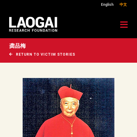
English
中文
龚品梅
RETURN TO VICTIM STORIES