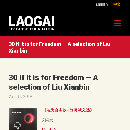
English
中文
30 If it is for Freedom — A selection of Liu
Xianbin
30 If it is for Freedom — A
selection of Liu Xianbin
25 3 月, 2019
《若为自由故–刘贤斌文选》
刘贤斌