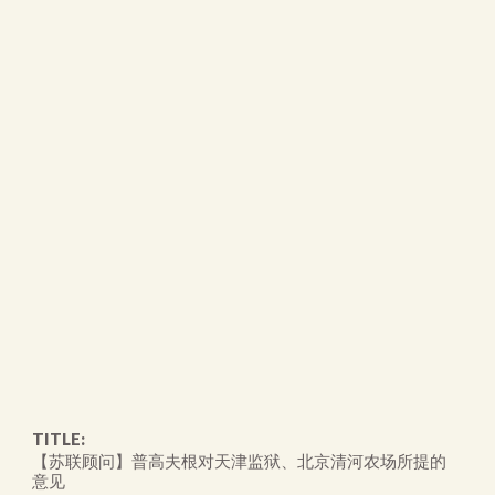
TITLE:
【苏联顾问】普高夫根对天津监狱、北京清河农场所提的
意见