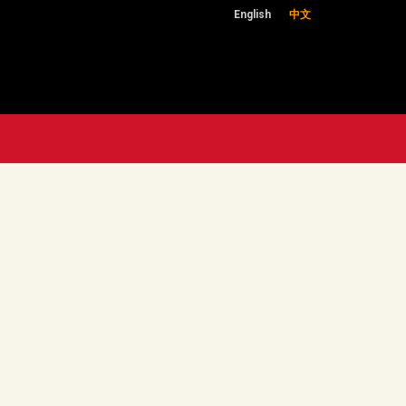
English
中文