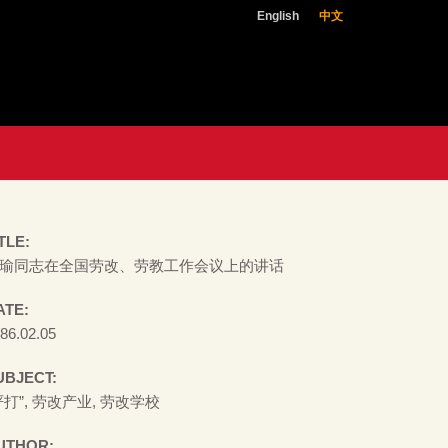
English
中文
TLE:
瑜同志在全国劳改、劳教工作会议上的讲话
ATE:
86.02.05
UBJECT:
严打”, 劳改产业, 劳改学校
UTHOR: