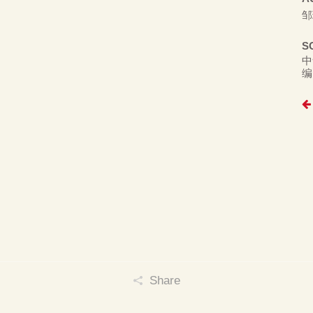
邹
S
中
编
Share