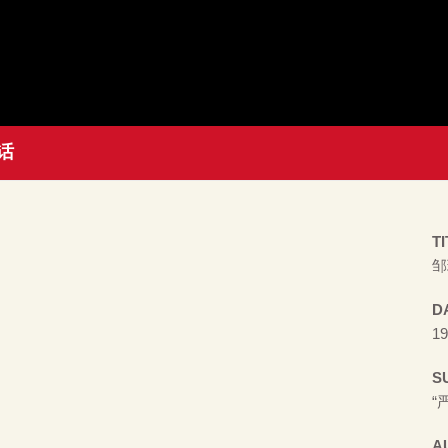
话
TI
邹
D
19
S
“
A