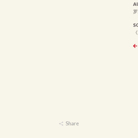
A
罗
S
《
Share