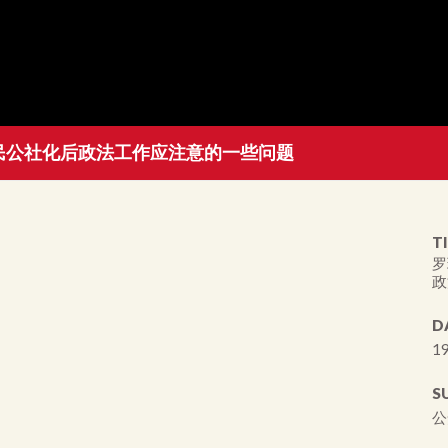
民公社化后政法工作应注意的一些问题
TI
罗
政
D
19
S
公