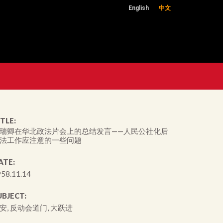
English
中文
TLE:
瑞卿在华北政法片会上的总结发言——人民公社化后
法工作应注意的一些问题
ATE:
58.11.14
UBJECT:
安, 反动会道门, 大跃进