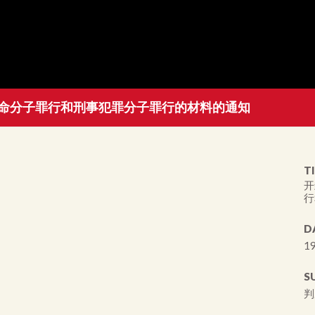
命分子罪行和刑事犯罪分子罪行的材料的通知
TI
开
行
D
19
S
判