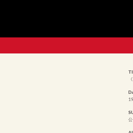
TI
《
D
19
S
公
A