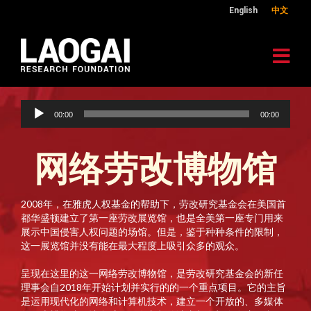
English
中文
音
00:00
00:00
訊
播
放
网络劳改博物馆
器
2008年，在雅虎人权基金的帮助下，劳改研究基金会在美国首
都华盛顿建立了第一座劳改展览馆，也是全美第一座专门用来
展示中国侵害人权问题的场馆。但是，鉴于种种条件的限制，
这一展览馆并没有能在最大程度上吸引众多的观众。
呈现在这里的这一网络劳改博物馆，是劳改研究基金会的新任
理事会自2018年开始计划并实行的的一个重点项目。它的主旨
是运用现代化的网络和计算机技术，建立一个开放的、多媒体