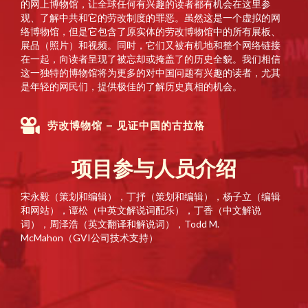
的网上博物馆，让全球任何有兴趣的读者都有机会在这里参
观、了解中共和它的劳改制度的罪恶。虽然这是一个虚拟的网
络博物馆，但是它包含了原实体的劳改博物馆中的所有展板、
展品（照片）和视频。同时，它们又被有机地和整个网络链接
在一起，向读者呈现了被忘却或掩盖了的历史全貌。我们相信
这一独特的博物馆将为更多的对中国问题有兴趣的读者，尤其
是年轻的网民们，提供极佳的了解历史真相的机会。
劳改博物馆 – 见证中国的古拉格
项目参与人员介绍
宋永毅（策划和编辑），丁抒（策划和编辑），杨子立（编辑
和网站），谭松（中英文解说词配乐），丁香（中文解说
词），周泽浩（英文翻译和解说词），Todd M.
McMahon（GVI公司技术支持）