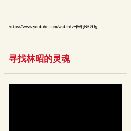
https://www.youtube.com/watch?v=jWj-jN59fJg
寻找林昭的灵魂