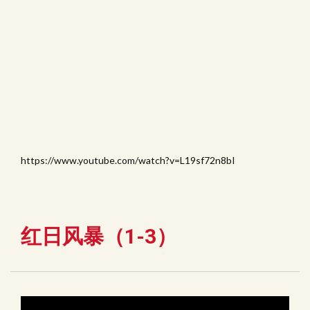
https://www.youtube.com/watch?v=L19sf72n8bI
红日风暴（1-3）