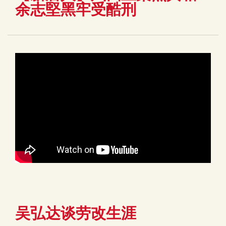
余志堅黑牢受酷刑
吴弘达谈劳改生涯